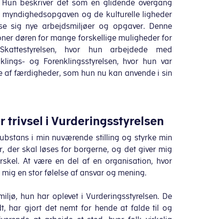
 Hun beskriver det som en glidende overgang
or myndighedsopgaven og de kulturelle ligheder
asse sig nye arbejdsmiljøer og opgaver. Denne
t åbner døren for mange forskellige muligheder for
 Skattestyrelsen, hvor hun arbejdede med
iklings- og Forenklingsstyrelsen, hvor hun var
ifte af færdigheder, som hun nu kan anvende i sin
rivsel i Vurderingsstyrelsen
substans i min nuværende stilling og styrke min
r, der skal løses for borgerne, og det giver mig
forskel. At være en del af en organisation, hvor
r mig en stor følelse af ansvar og mening.
ljø, hun har oplevet i Vurderingsstyrelsen. De
 har gjort det nemt for hende at falde til og