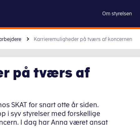
vurderingsstyr
Om styrelsen
Gå til indhold
arbejdere
Karrieremuligheder på tværs af koncernen
r på tværs af
os SKAT for snart otte år siden.
op i syv styrelser med forskellige
ncern. I dag har Anna været ansat