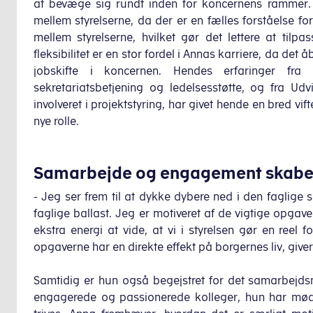
at bevæge sig rundt inden for koncernens rammer.
mellem styrelserne, da der er en fælles forståelse f
mellem styrelserne, hvilket gør det lettere at tilp
fleksibilitet er en stor fordel i Annas karriere, da de
jobskifte i koncernen. Hendes erfaringer fra
sekretariatsbetjening og ledelsesstøtte, og fra Udv
involveret i projektstyring, har givet hende en bred v
nye rolle.
Samarbejde og engagement skaber t
- Jeg ser frem til at dykke dybere ned i den faglige 
faglige ballast. Jeg er motiveret af de vigtige opgave
ekstra energi at vide, at vi i styrelsen gør en reel 
opgaverne har en direkte effekt på borgernes liv, give
Samtidig er hun også begejstret for det samarbejdsmi
engagerede og passionerede kolleger, hun har mødt,