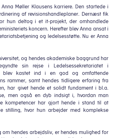
Anna Møller Klausens karriere. Den startede i
inering af revisionshandleplaner. Dernæst fik
or hun deltog i et it-projekt, der omhandlede
tteministeriets koncern. Herefter blev Anna ansat i
tariatsbetjening og ledelsesstøtte. Nu er Anna
iversitet, og hendes akademiske baggrund har
gyndte sin rejse i Ledelsessekretariatet i
igt blev kastet ind i en god og omfattende
ns rammer, samt hendes tidligere erfaring fra
en, har givet hende et solidt fundament i bl.a.
telse, men også en dyb indsigt i, hvordan man
se kompetencer har gjort hende i stand til at
de stilling, hvor hun arbejder med komplekse
 om hendes arbejdsliv, er hendes mulighed for