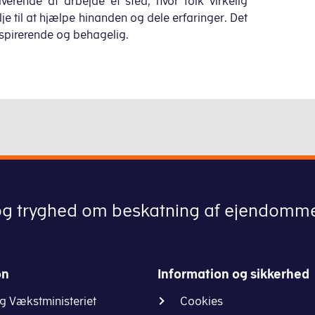
verende at arbejde et sted, hvor folk virkelig
je til at hjælpe hinanden og dele erfaringer. Det
nspirerende og behagelig.
gen og tryghed om beskatning af ejendomm
on
Information og sikkerhed
og Vækstministeriet
Cookies