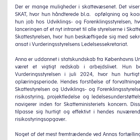
Der er mange muligheder i skattevæsenet. Det viser 
SKAT, hvor hun håndterede bl.a. opfølgning og koord
hun job hos Udviklings- og Forenklingsstyrelsen, hv
lanceringen af et nyt intranet til alle styrelserne i Ska
Skattestyrelsen, hvor hun beskæftigede sig med sekre
ansat i Vurderingsstyrelsens Ledelsessekretariat.
Anna er uddannet i statskundskab fra Københavns Un
været et vigtigt redskab i arbejdslivet. Hun be
Vurderingsstyrelsen i juli 2024, hvor hun hurt
oplæringsperiode. Hendes forståelse af forvaltninge
Skattestyrelsen og Udviklings- og Forenklingsstyrels
risikostyring, projektledelse og ledelsesunderstøt
navigerer inden for Skatteministeriets koncern. Dis
tilpasse sig hurtigt og effektivt i hendes nuværen
risikostyringsopgaver.
Noget af det mest fremtrædende ved Annas fortælling