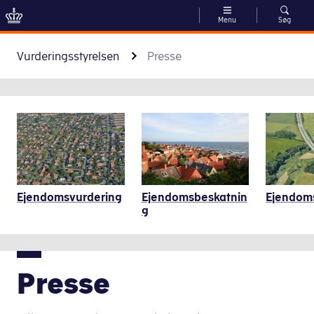
Menu
Søg
Gå til indhold
Vurderingsstyrelsen
Presse
Genveje
Ejendomsvurdering
Ejendomsbeskatnin
Ejendom
g
Presse